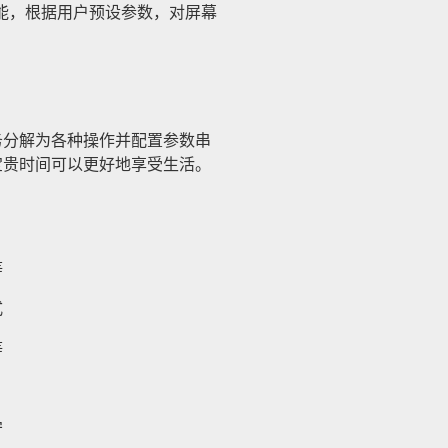
）功能，根据用户预设参数，对屏幕
务分解为各种操作并配置参数串
宝贵时间可以更好地享受生活。
等
式
等
守